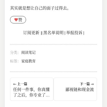
其实就是想让自己的面子过得去。
♥
赞
订阅更新
||
黑名单说明
|
举报投诉
|
分类：
阅读笔记
标签：
家庭教育
← 上一篇
下一篇 →
任何一件事，你真懂
鄙视链和现金流
了之后，你专业了之
后，你都会觉得这钱
很难挣。