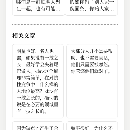
哪怕是一群聪明人聚
假如你偷了别人家一
在一起，也有可能最
碗面条，你赔人家一
终做出愚蠢的决策。
碗面条，这叫惩罚
么？<br>这不叫，这
叫纵容。
相关文章
明星也好，名人也
大部分人并不需要帮
罢，如果没有一技之
助，也不需要真话，
长，最好学会夹着尾
他们只需要被忽悠。
巴做人。<br>这个道
你忽悠他们就对了。
理非常简单，在对抗
性竞争中，什么样的
人地位最高？<br>有
一技之长的，确切的
说是在必要的领域里
有一技之长的。
因为缺点才产生了合
躺平很好，为什么还