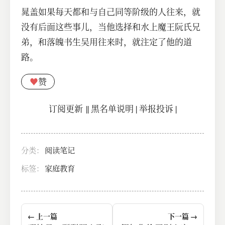
晁盖如果每天都和与自己同等阶级的人往来，就
没有后面这些事儿，当他选择和水上魔王阮氏兄
弟，和落魄书生吴用往来时，就注定了他的道
路。
♥
赞
订阅更新
||
黑名单说明
|
举报投诉
|
分类：
阅读笔记
标签：
家庭教育
← 上一篇
下一篇 →