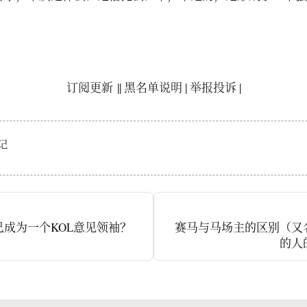
订阅更新
||
黑名单说明
|
举报投诉
|
记
己成为一个KOL意见领袖？
赛马与马场主的区别（又
的人