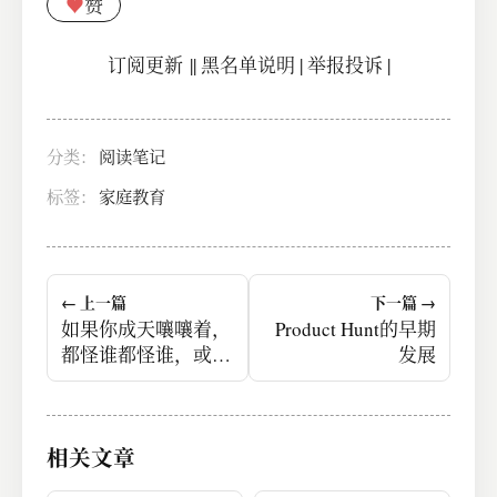
♥
赞
订阅更新
||
黑名单说明
|
举报投诉
|
分类：
阅读笔记
标签：
家庭教育
← 上一篇
下一篇 →
如果你成天嚷嚷着，
Product Hunt的早期
都怪谁都怪谁，或者
发展
指望谁能够挺身而
出，替你挨训，那你
一辈子都不可能成
相关文章
长。