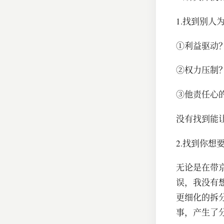
1.找到别
①利益驱动
②权力压制
③他责任心
没有找到能
2.找到你
无论是在带
误，我没有
更细化的拆
事，产生了