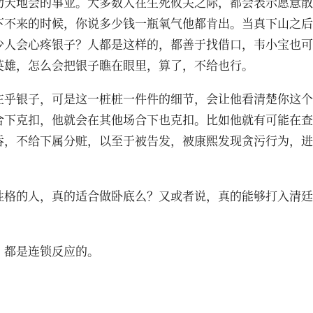
助天地会的事业。大多数人在生死攸关之际，都会表示愿意散
下不来的时候，你说多少钱一瓶氧气他都肯出。当真下山之后
少人会心疼银子？人都是这样的，都善于找借口，韦小宝也可
英雄，怎么会把银子瞧在眼里，算了，不给也行。
在乎银子，可是这一桩桩一件件的细节，会让他看清楚你这个
合下克扣，他就会在其他场合下也克扣。比如他就有可能在查
吞，不给下属分赃，以至于被告发，被康熙发现贪污行为，进
性格的人，真的适合做卧底么？又或者说，真的能够打入清廷
，都是连锁反应的。