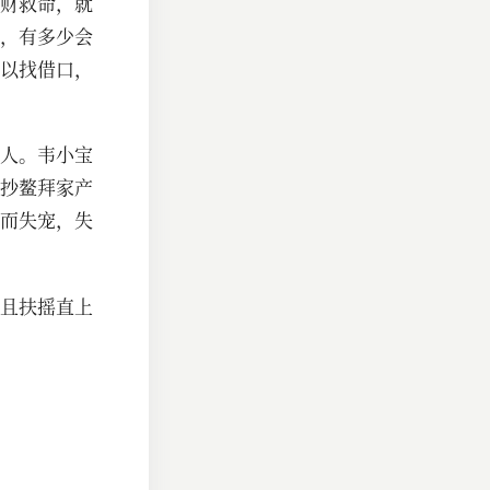
财救命，就
，有多少会
以找借口，
人。韦小宝
抄鳌拜家产
而失宠，失
且扶摇直上