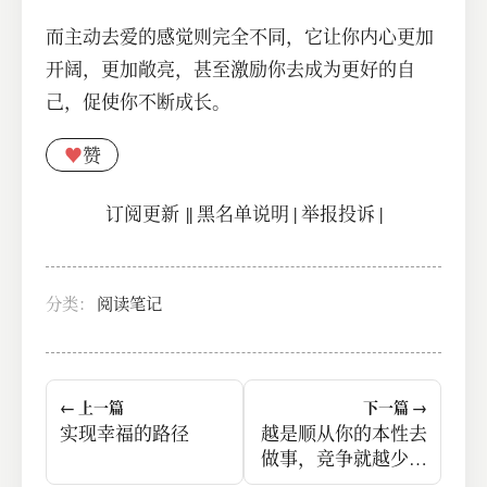
而主动去爱的感觉则完全不同，它让你内心更加
开阔，更加敞亮，甚至激励你去成为更好的自
己，促使你不断成长。
♥
赞
订阅更新
||
黑名单说明
|
举报投诉
|
分类：
阅读笔记
← 上一篇
下一篇 →
实现幸福的路径
越是顺从你的本性去
做事，竞争就越少。
你靠“做自己”摆脱了