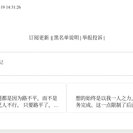
9 14:31:26
订阅更新
||
黑名单说明
|
举报投诉
|
记
题都是因为路不平，而不是
想的始终是以我一人之力
己人不行。 只要路平了，我
务完成。这一点限制了后
。#读书笔记# 一般人的思
能。 一定会越干越苦逼，