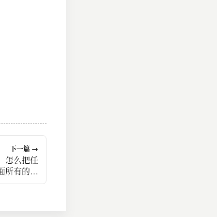
下一篇 →
，怎么把任
面所有的可
越干越找不
到方向。