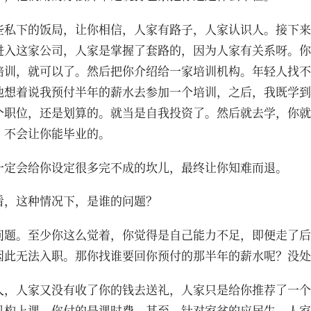
些私下的饭局，让你相信，人家有路子，人家认识人。接下来
进入这家公司，人家是掌握了套路的，因为人家有关系呀。你
培训，就可以了。然后把你介绍给一家培训机构。年轻人找不
他想着说我预付半年的薪水去参加一个培训，之后，我既学到
个职位，还是划算的。就当是自我投资了。然后就去学，你就
，不会让你能毕业的。
一定会给你设定很多完不成的坎儿，最终让你知难而退。
看，这种情况下，是谁的问题？
问题。至少你这么觉着，你觉得是自己能力不足，即便走了后
因此无法入职。那你找谁要回你预付的那半年的薪水呢？没处
人，人家又没有收了你的钱去送礼，人家只是给你推荐了一个
机构上课，你付的是课时费。甚至，针对家贫的应届生，人家