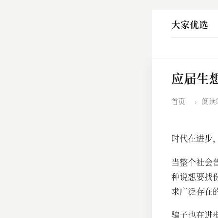
大家优选
应届生
首页
›
阅读
时代在进步
当整个社会
种说想要找
求广泛存在
骗子也在进