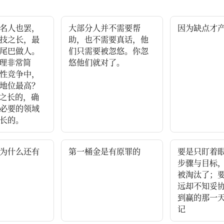
名人也罢，
大部分人并不需要帮
因为缺点才
技之长，最
助，也不需要真话，他
尾巴做人。
们只需要被忽悠。你忽
道理非常简
悠他们就对了。
性竞争中，
地位最高？
技之长的，确
必要的领域
长的。
为什么还有
第一桶金是有原罪的
要是只盯着
步骤与目标
被淘汰了；
远却不知妥
到赢的那一天
记