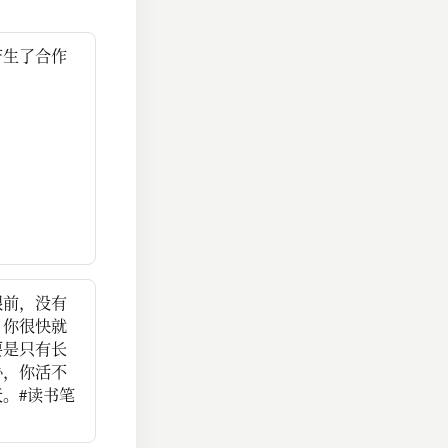
产生了合作
眼前，没有
，你很快就
要是只有长
协，你活不
。#读书笔