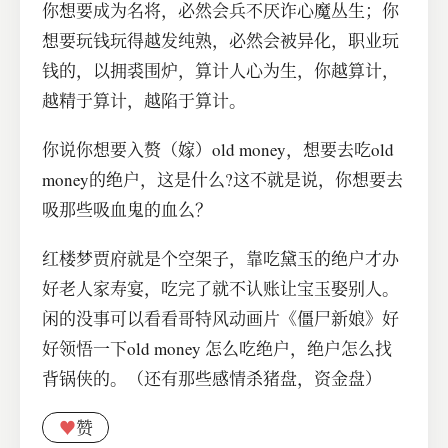
你想要成为名将，必然会兵不厌诈心魔丛生；你
想要玩钱玩得越发纯熟，必然会被异化，职业玩
钱的，以拥裘围炉，算计人心为生，你越算计，
越精于算计，越陷于算计。
你说你想要入赘（嫁）old money，想要去吃old
money的绝户，这是什么?这不就是说，你想要去
吸那些吸血鬼的血么？
红楼梦贾府就是个空架子，靠吃黛玉的绝户才办
好老人家寿宴，吃完了就不认账让宝玉娶别人。
闲的没事可以看看哥特风动画片《僵尸新娘》好
好领悟一下old money 怎么吃绝户，绝户怎么找
背锅侠的。（还有那些感情杀猪盘，资金盘）
♥
赞