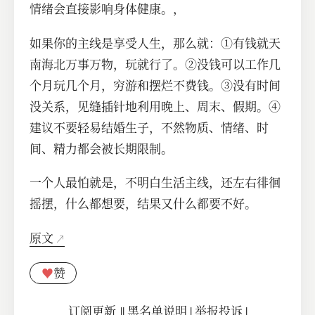
情绪会直接影响身体健康。，
如果你的主线是享受人生，那么就：①有钱就天
南海北万事万物，玩就行了。②没钱可以工作几
个月玩几个月，穷游和摆烂不费钱。③没有时间
没关系，见缝插针地利用晚上、周末、假期。④
建议不要轻易结婚生子，不然物质、情绪、时
间、精力都会被长期限制。
一个人最怕就是，不明白生活主线，还左右徘徊
摇摆，什么都想要，结果又什么都要不好。
原文
♥
赞
订阅更新
||
黑名单说明
|
举报投诉
|