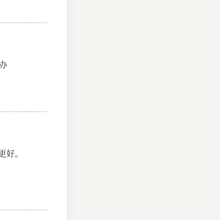
代办
更好。