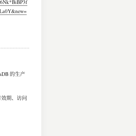
6Nk*BiBP3f
rLa0Y&new=
aDB 的生产
与有效期、访问