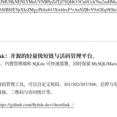
2JMUHkNENLYMuUVNBPpZdTjJ7IQH633Cu0Uch7ba2mHMo
SfBSJEYpXIeZMgyPk8a843XwhhxF*rAnNZBvV9zGEq9ESi
ortlink：开源的轻量级短链与活码管理平台。
务、内置管理端和 SQLite 可快速部署，同时保留 MySQL/Mari
码管理工具，可以自定义短码、301/302/307/308、启停
链接、二维码与访问统计等。
ttps://github.com/flyfish-dev/shortlink